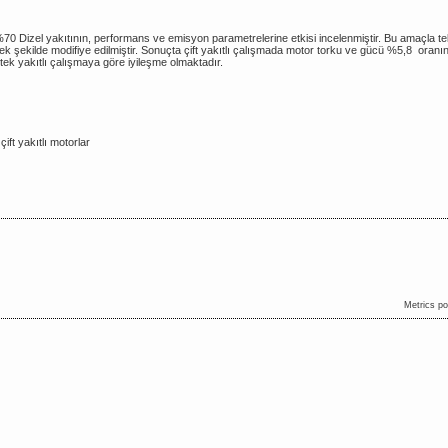
0 Dizel yakıtının, performans ve emisyon parametrelerine etkisi incelenmiştir. Bu amaçla tek s
cek şekilde modifiye edilmiştir. Sonuçta çift yakıtlı çalışmada motor torku ve gücü %5,8 oranı
tek yakıtlı çalışmaya göre iyileşme olmaktadır.
çift yakıtlı motorlar
Metrics p