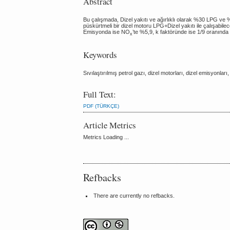
Abstract
Bu çalışmada, Dizel yakıtı ve ağırlıklı olarak %30 LPG ve %7
püskürtmeli bir dizel motoru LPG+Dizel yakıtı ile çalışabile
Emisyonda ise NO
’te %5,9, k faktöründe ise 1/9 oranında 
x
Keywords
Sıvılaştırılmış petrol gazı, dizel motorları, dizel emisyonları, 
Full Text:
PDF (TÜRKÇE)
Article Metrics
Metrics Loading ...
Refbacks
There are currently no refbacks.