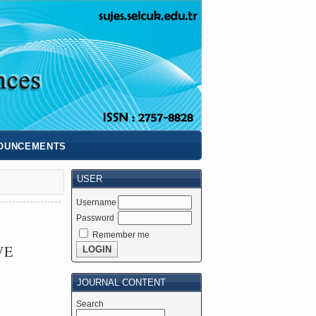
OUNCEMENTS
USER
Username
Password
Remember me
VE
JOURNAL CONTENT
Search