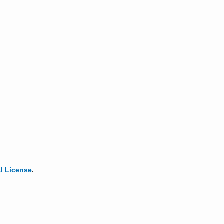
l License
.