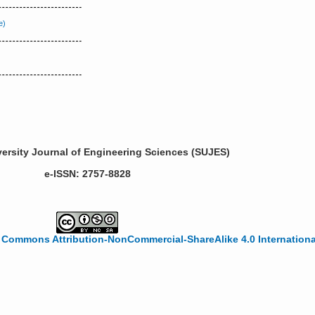
ersity Journal of Engineering Sciences (SUJES)
e-ISSN: 2757-8828
 Commons Attribution-NonCommercial-ShareAlike 4.0 Internationa