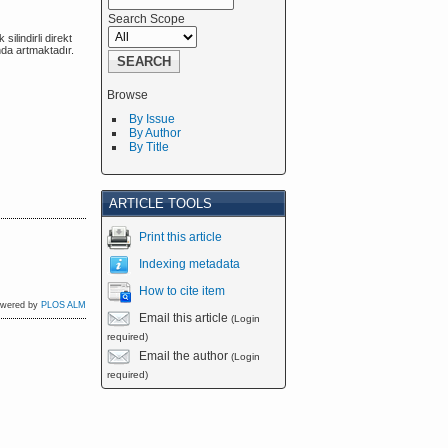
Search Scope
ilindirli direkt
nda artmaktadır.
Browse
By Issue
By Author
By Title
ARTICLE TOOLS
Print this article
Indexing metadata
How to cite item
owered by
PLOS ALM
Email this article
(Login
required)
Email the author
(Login
required)