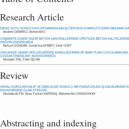
Research Article
DENİZ SUYU KOROZYON ORTAMINDA BAZALT/EPOKSİ KOMPOZİTLERİN MEKANİK DA
İbrahim DEMİRCİ, Ahmet AVCI
OSMANİYE İLİNDE HAZIR BETON SANTRALLERİNDE ÜRETİLEN BETON KALİTELERİNİN
DEĞERLENDİRİLMESİ
Behcet DÜNDAR, İsmail İsa ATABEY, Ümit YURT
ORGANİZE SANAYİ BÖLGELERİNDE KAMULAŞTIRMA VE İMAR PLANI UYGULAMALARI,
ÇÖZÜM ÖNERİLERİ: KONYA ÖRNEĞİ
Mustafa TAŞ, Fatih İŞCAN
Review
HATALI KURULAN KALIP VE İSKELELER SONUCU MEYDANA GELEN İŞ KAZALARININ İ
EKONOMİSİNE OLAN ETKİLERİ
Mustafa ALTIN, İlyas Furkan KAPIDAŞ, Mehmet Ali LORASOKKAY
Abstracting and indexing