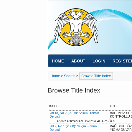
HOME
ABOUT
LOGIN
REGISTE
Home
>
Search
>
Browse Title Index
Browse Title Index
ISSUE
TITLE
Vol 18, No 2 (2019): Selçuk-Teknik
BAĞIMSIZ SÜ
Dergisi
KONTROLLÜ D
Ahmet ADIYAMAN, Mustafa ACAROĞLU
Vol 7, No 1 (2008): Selçuk-Teknik
BAĞLAYICI Ö
Dergisi
YIĞMA DUVAR