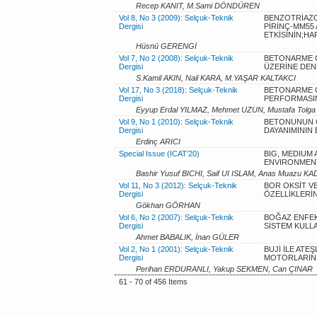
Recep KANIT, M.Sami DÖNDÜREN
Vol 8, No 3 (2009): Selçuk-Teknik
BENZOTRİAZOL
Dergisi
PİRİNÇ-MM55
ETKİSİNİN;HA
Hüsnü GERENGİ
Vol 7, No 2 (2008): Selçuk-Teknik
BETONARME Ç
Dergisi
ÜZERİNE DEN
S.Kamil AKIN, Nail KARA, M.YAŞAR KALTAKCI
Vol 17, No 3 (2018): Selçuk-Teknik
BETONARME Ç
Dergisi
PERFORMASINI
Eyyup Erdal YILMAZ, Mehmet UZUN, Mustafa To
Vol 9, No 1 (2010): Selçuk-Teknik
BETONUNUN Ç
Dergisi
DAYANIMININ 
Erdinç ARICI
Special Issue (ICAT’20)
BIG, MEDIUM 
ENVIRONMEN
Bashir Yusuf BICHI, Saif UI ISLAM, Anas Muazu K
Vol 11, No 3 (2012): Selçuk-Teknik
BOR OKSİT VE
Dergisi
ÖZELLİKLERİN
Gökhan GÖRHAN
Vol 6, No 2 (2007): Selçuk-Teknik
BOĞAZ ENFEK
Dergisi
SİSTEM KULLA
Ahmet BABALIK, İnan GÜLER
Vol 2, No 1 (2001): Selçuk-Teknik
BUJİ İLE ATE
Dergisi
MOTORLARIN 
Perihan ERDURANLI, Yakup SEKMEN, Can ÇINAR
61 - 70 of 456 Items