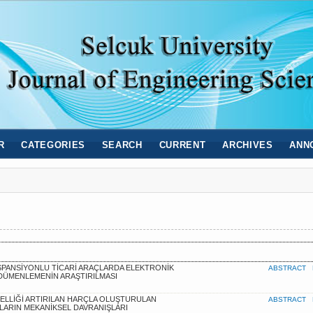
R
CATEGORIES
SEARCH
CURRENT
ARCHIVES
ANN
SPANSİYONLU TİCARİ ARAÇLARDA ELEKTRONİK
ABSTRACT
ÜMENLEMENİN ARAŞTIRILMASI
ZELLİĞİ ARTIRILAN HARÇLA OLUŞTURULAN
ABSTRACT
LARIN MEKANİKSEL DAVRANIŞLARI