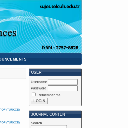
OUNCEMENTS
USER
Username
Password
Remember me
PDF (TÜRKÇE)
JOURNAL CONTENT
PDF (TÜRKÇE)
Search