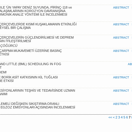
E ’ÜN YAPAY DENİZ SUYUNDA, PİRİNÇ-118 ve
ABSTRACT
 ALAŞIMLARININ KOROZYON DAVRANIŞINA
RMONİK ANALİZ YÖNTEMİ İLE İNCELENMESİ
ERÇEVELERDE KISMİ KUŞAKLAMANIN ETKİNLİĞİ
ABSTRACT
EYSEL BİR ÇALIŞMA
ERÇEVELERİN GÜÇLENDİRİLMESİ VE DEPREM
ABSTRACT
N İYİLEŞTİRİLMESİ
lga ÇÖĞÜRCÜ
ARPMA MUKAVEMETİ ÜZERİNE BASINÇ
ABSTRACT
ETKİSİ
AND LITTLE (BML) SCHEDULING IN FOG
AB
T
ADEMI
 BORİK ASİT KATKISININ KİL TUĞLASI
ABSTRACT
E ETKİSİ
SİYONLARININ TEŞHİS VE TEDAVİSİNDE UZMAN
ABSTRACT
NIMI
ŞLEMELİ DEĞİŞKEN SIKIŞTIRMA ORANLI
ABSTRACT
EGZOZ EMİSYONLARI AÇISINDAN İNCELENMESİ
<<
<
2
3
4
5
6
7